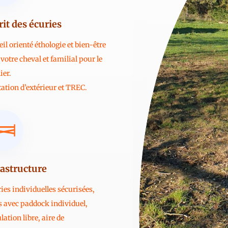
rit des écuries
il orienté éthologie et bien-être
votre cheval et familial pour le
ier.
ation d’extérieur et TREC.
rastructure
ries individuelles sécurisées,
s avec paddock individuel,
lation libre, aire de