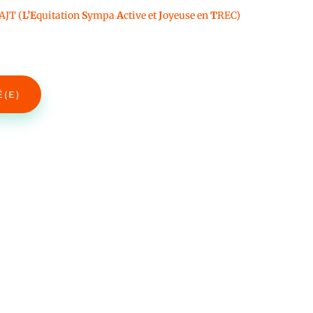
AJT (
L’E
quitation
S
ympa
A
ctive et
J
oyeuse en
T
REC)
É(E)